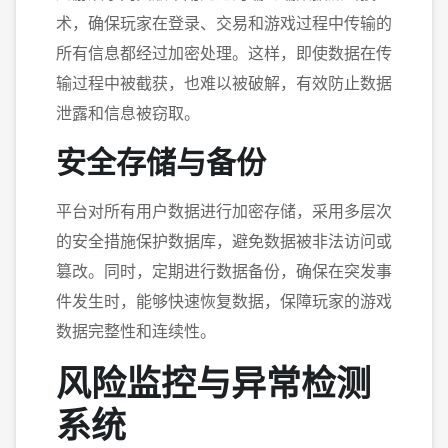
术，确保玩家在登录、交易和游戏过程中传输的
所有信息都经过加密处理。这样，即使数据在传
输过程中被截获，也难以被破解，有效防止数据
泄露和信息被窃取。
安全存储与备份
平台对所有用户数据进行加密存储，采用多层次
的安全措施保护数据库，避免数据被非法访问或
篡改。同时，定期进行数据备份，确保在突发事
件发生时，能够快速恢复数据，保障玩家的游戏
数据完整性和连续性。
风险监控与异常检测
系统