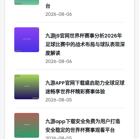
台
2026-08-06
九游j9官网世界杯赛事分析2026年
足球比赛中的战术布局与球队表现深
度解读
2026-08-06
九游APP官网下载盛启助力全球足球
迷畅享世界杯精彩赛事体验
2026-08-05
九游app下载安全免费为用户打造
安全稳定的世界杯赛事观看平台
2026-08-05