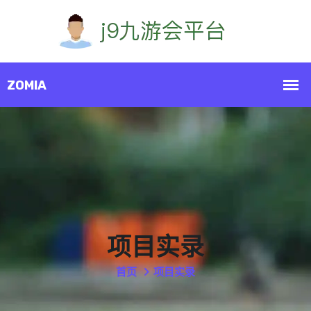
项目实录
首页
项目实录