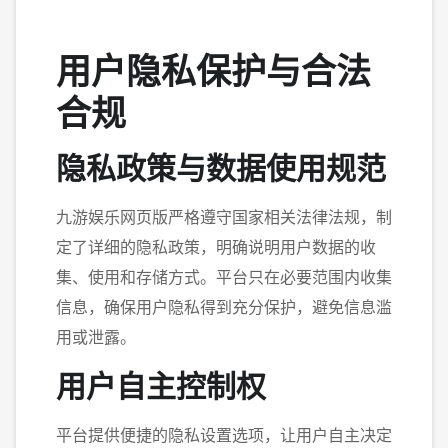
用户隐私保护与合法
合规
隐私政策与数据使用规范
九游娱乐网页版严格遵守国家相关法律法规，制
定了详细的隐私政策，明确说明用户数据的收
集、使用和存储方式。平台只在必要范围内收集
信息，确保用户隐私得到充分保护，避免信息滥
用或泄露。
用户自主控制权
平台提供便捷的隐私设置选项，让用户自主决定