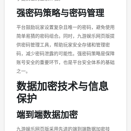
强密码策略与密码管理
平台鼓励玩家设置复杂且唯一的密码，避免使用
简单易猜的密码组合。同时，九游娱乐网页版提
供密码管理工具，帮助玩家安全存储和管理密
码，减少密码泄露的可能性。强密码策略是保障
账号安全的重要环节，也是平台安全体系的基础
之一。
数据加密技术与信息
保护
端到端数据加密
九游娱乐网页版采用先进的端到端数据加密技