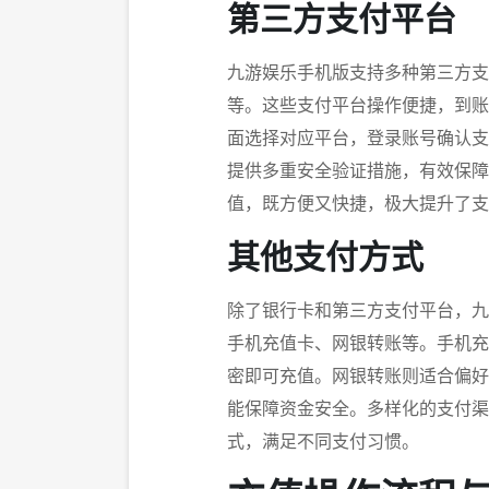
第三方支付平台
九游娱乐手机版支持多种第三方支
等。这些支付平台操作便捷，到账
面选择对应平台，登录账号确认支
提供多重安全验证措施，有效保障
值，既方便又快捷，极大提升了支
其他支付方式
除了银行卡和第三方支付平台，九
手机充值卡、网银转账等。手机充
密即可充值。网银转账则适合偏好
能保障资金安全。多样化的支付渠
式，满足不同支付习惯。