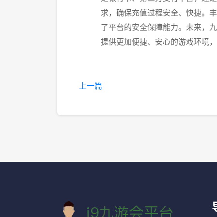
求，确保充值过程安全、快捷。丰
了平台的安全保障能力。未来，九
提供更加便捷、安心的游戏环境，
上一篇