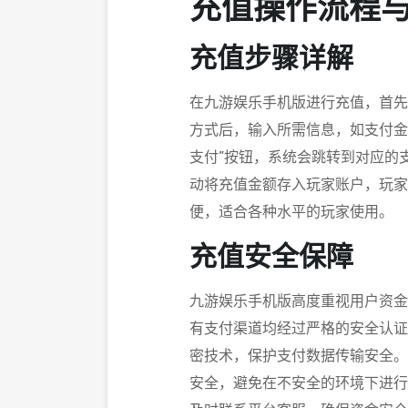
充值操作流程
充值步骤详解
在九游娱乐手机版进行充值，首先
方式后，输入所需信息，如支付金
支付”按钮，系统会跳转到对应的
动将充值金额存入玩家账户，玩家
便，适合各种水平的玩家使用。
充值安全保障
九游娱乐手机版高度重视用户资金
有支付渠道均经过严格的安全认证
密技术，保护支付数据传输安全。
安全，避免在不安全的环境下进行