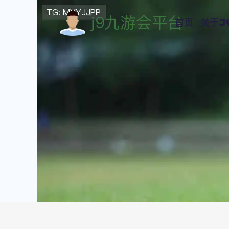
首页
关于
J