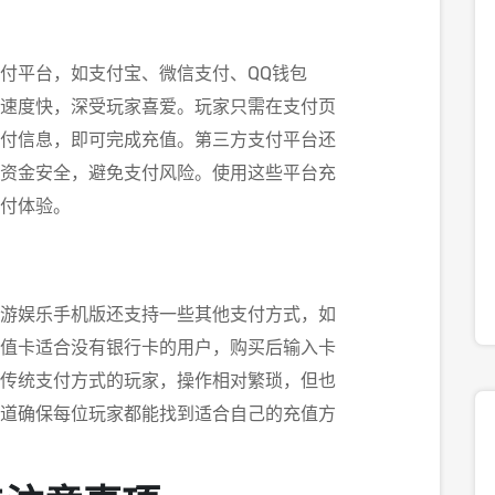
付平台，如支付宝、微信支付、QQ钱包
速度快，深受玩家喜爱。玩家只需在支付页
付信息，即可完成充值。第三方支付平台还
资金安全，避免支付风险。使用这些平台充
付体验。
游娱乐手机版还支持一些其他支付方式，如
值卡适合没有银行卡的用户，购买后输入卡
传统支付方式的玩家，操作相对繁琐，但也
道确保每位玩家都能找到适合自己的充值方