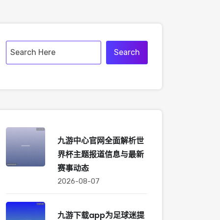
九游中心官网全面解析世
界杯主题报道信息与最新
赛事动态
2026-08-07
九游下载app为足球迷提