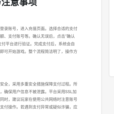
与注意事项
登录账号，进入充值页面。选择合适的支付
额、支付账号等。确认无误后，点击“确认
支付平台进行验证。完成支付后，系统会自
即可开始游戏。整个流程简洁明了，操作方
安全，采用多重安全措施保障支付过程。所
，确保用户信息不被泄露。平台采用SSL加
同时，建议玩家在使用公共网络时注意账号
支付操作。若遇到支付异常或疑似诈骗，应