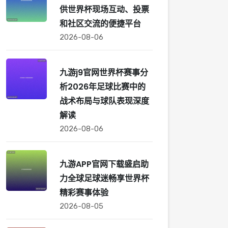
供世界杯现场互动、投票
和社区交流的便捷平台
2026-08-06
九游j9官网世界杯赛事分
析2026年足球比赛中的
战术布局与球队表现深度
解读
2026-08-06
九游APP官网下载盛启助
力全球足球迷畅享世界杯
精彩赛事体验
2026-08-05