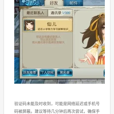
验证码未能及时收到，可能是网络延迟或手机号
码被屏蔽。建议等待几分钟后再次尝试，确保手