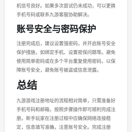
机信号良好。如果多次尝试仍未成功，可以更换
手机号码或联系九游客服协助解决。
账号安全与密码保护
注册完成后，建议设置强密码，并开启账号安全
保护措施，如绑定手机、设置密保问题等。避免
使用简单密码或在多个平台重复使用密码，以保
障账号安全，避免账号被盗或信息泄露。
总结
九游游戏注册地址的流程相对简单，只需准备好
手机号码和邮箱，按照步骤操作即可顺利完成注
册。新手玩家在注册过程中应确保网络连接稳
定，信息填写准确，注意账号安全。完成注册