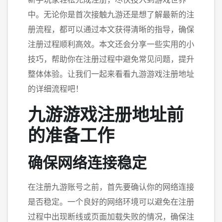
中。无论你是首次接触九游还是想了解最新的注
册流程，都可以通过本文获得清晰的指导，确保
注册过程顺利高效。本文还会分享一些实用的小
技巧，帮助你在注册过程中避免常见问题，提升
整体体验。让我们一起来看看九游游戏注册地址
的详细流程吧！
九游游戏注册地址前
的准备工作
确保网络连接稳定
在注册九游账号之前，首先要确认你的网络连接
是否稳定。一个良好的网络环境可以避免在注册
过程中出现断线或页面加载失败的情况，确保注