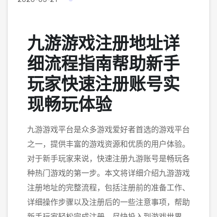
九游游戏注册地址详
细流程指南帮助新手
玩家快速注册账号实
现畅玩体验
九游游戏平台是众多游戏爱好者首选的游戏平台
之一，提供丰富的游戏资源和优质的用户体验。
对于新手玩家来说，快速注册九游账号是畅玩各
种热门游戏的第一步。本文将详细介绍九游游戏
注册地址的完整流程，包括注册前的准备工作、
详细操作步骤以及注册后的一些注意事项，帮助
新手玩家轻松完成注册，尽快投入到游戏世界