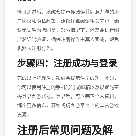
验证通过后，系统会提示你阅读并同意九游的用
户协议和隐私政策。建议仔细阅读相关内容，确
认无误后勾选同意。部分情况下，还需要进行图
形验证码验证，确保注册操作由真人完成，避免
机器人注册行为。
步骤四：注册成功与登录
完成以上步骤后，系统会提示注册成功。此时，
你可以使用注册的手机号码或邮箱以及设置的密
码登录九游账号。登录后，可以完善个人资料，
绑定更多信息，开始畅玩九游平台上的丰富游戏
资源。
注册后常见问题及解