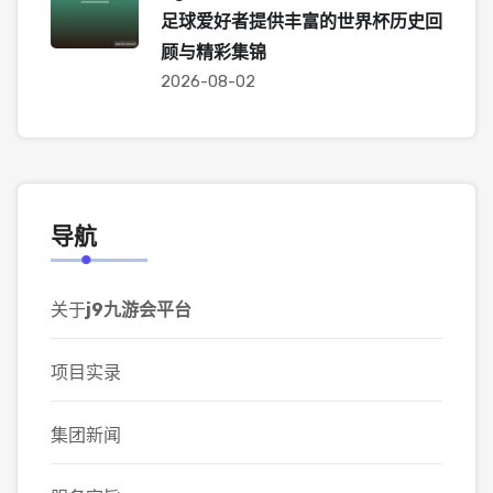
足球爱好者提供丰富的世界杯历史回
顾与精彩集锦
2026-08-02
导航
关于
j9九游会平台
项目实录
集团新闻