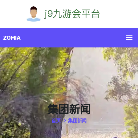
集团新闻
首页
集团新闻