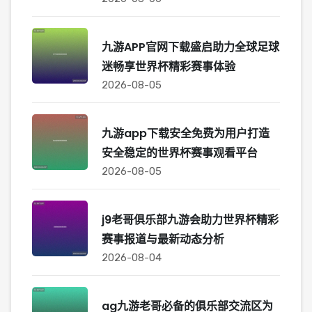
九游APP官网下载盛启助力全球足球
迷畅享世界杯精彩赛事体验
2026-08-05
九游app下载安全免费为用户打造
安全稳定的世界杯赛事观看平台
2026-08-05
j9老哥俱乐部九游会助力世界杯精彩
赛事报道与最新动态分析
2026-08-04
ag九游老哥必备的俱乐部交流区为